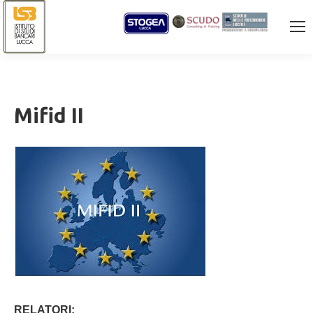
Mifid II
RELATORI: