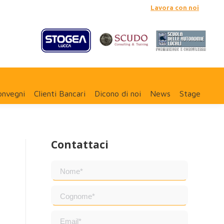
Lavora con noi
onvegni
Clienti Bancari
Dicono di noi
News
Stage
Contattaci