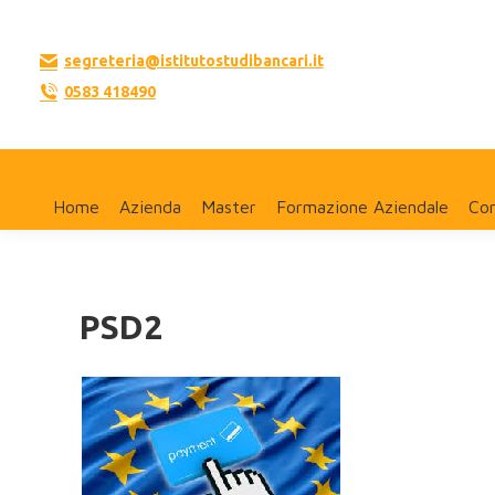
segreteria@istitutostudibancari.it
0583 418490
Home
Azienda
Master
Formazione Aziendale
Con
PSD2