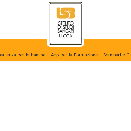
sulenza per le banche
App per la Formazione
Seminari e C